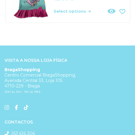
Select options
VISITA A NOSSA LOJA FÍSICA
BragaShopping
Centro Comercial BragaShopping,
Avenida Central 33, Loja 105
4710-229 - Braga
(10H às 14H - 15H às 19H)
CONTACTOS
253 616 306