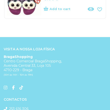
Add to cart
VISITA A NOSSA LOJA FÍSICA
BragaShopping
Centro Comercial BragaShopping,
Avenida Central 33, Loja 105
4710-229 - Braga
(10H às 14H - 15H às 19H)
CONTACTOS
253 616 306