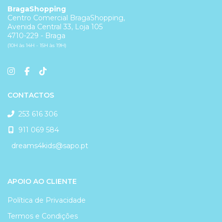
BragaShopping
Centro Comercial BragaShopping,
Avenida Central 33, Loja 105
4710-229 - Braga
(10H às 14H - 15H às 19H)
CONTACTOS
253 616 306
911 069 584
dreams4kids@sapo.pt
APOIO AO CLIENTE
Política de Privacidade
Termos e Condições